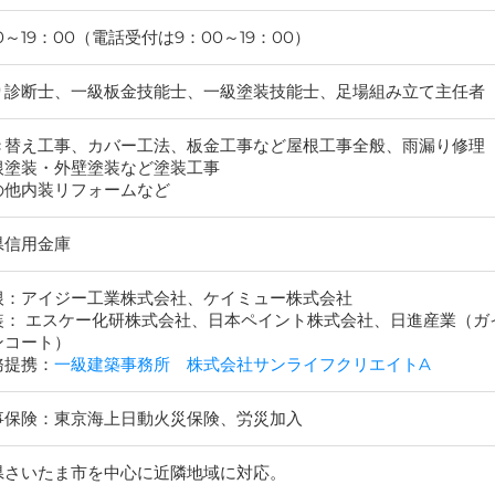
0～19：00（電話受付は9：00～19：00）
り診断士、一級板金技能士、一級塗装技能士、足場組み立て主任者
き替え工事、カバー工法、板金工事など屋根工事全般、雨漏り修理
根塗装・外壁塗装など塗装工事
の他内装リフォームなど
県信用金庫
根：アイジー工業株式会社、ケイミュー株式会社
装： エスケー化研株式会社、日本ペイント株式会社、日進産業（ガ
ンコート）
務提携：
一級建築事務所 株式会社サンライフクリエイトA
事保険：東京海上日動火災保険、労災加入
県さいたま市を中心に近隣地域に対応。