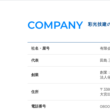
COMPANY
彩光技建
社名・屋号
有限
代表
田島 
創業：
創業
法人化
〒33
住所
大宮出
電話番号
0800