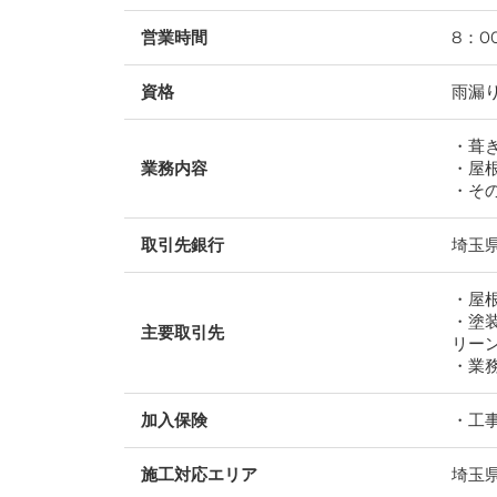
営業時間
8：0
資格
雨漏
・葺
業務内容
・屋
・そ
取引先銀行
埼玉
・屋
・塗
主要取引先
リー
・業
加入保険
・工
施工対応エリア
埼玉