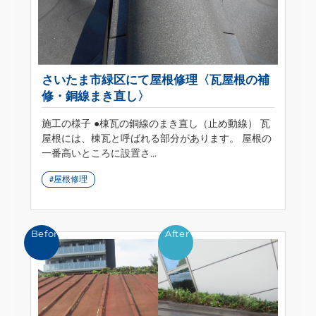
さいたま市緑区にて屋根修理〈瓦屋根の補
修・銅線まき直し〉
施工の様子 ●棟瓦の銅線のまき直し（止め動線） 瓦
屋根には、棟瓦と呼ばれる部分があります。 屋根の
一番高いところに設置さ...
屋根修理
Before
After